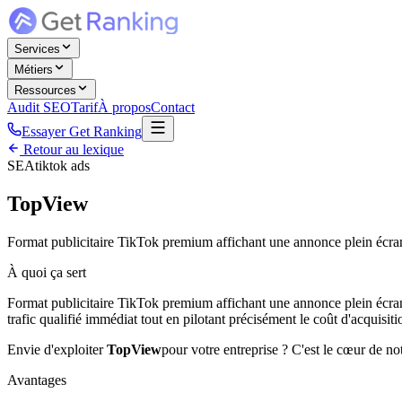
Services
Métiers
Ressources
Audit SEO
Tarif
À propos
Contact
Essayer Get Ranking
Retour au lexique
SEA
tiktok ads
TopView
Format publicitaire TikTok premium affichant une annonce plein écran
À quoi ça sert
Format publicitaire TikTok premium affichant une annonce plein écran 
trafic qualifié immédiat tout en pilotant précisément le coût d'acquisiti
Envie d'exploiter
TopView
pour votre entreprise ? C'est le cœur de no
Avantages