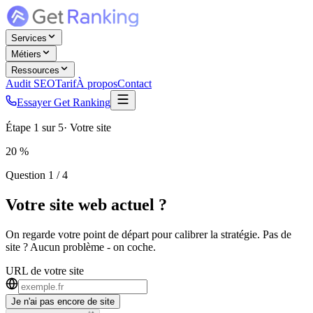
Services
Métiers
Ressources
Audit SEO
Tarif
À propos
Contact
Essayer Get Ranking
Étape
1
sur
5
·
Votre site
20
%
Question 1 / 4
Votre
site web actuel
?
On regarde votre point de départ pour calibrer la stratégie. Pas de
site ? Aucun problème - on coche.
URL de votre site
Je n'ai pas encore de site