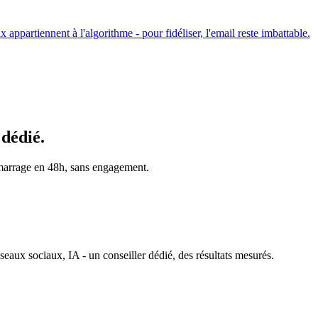
ppartiennent à l'algorithme - pour fidéliser, l'email reste imbattable.
 dédié.
émarrage en 48h, sans engagement.
ux sociaux, IA - un conseiller dédié, des résultats mesurés.