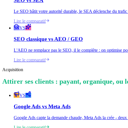
SEO
vs
SEA
Le SEO bâtit votre autorité durable, le SEA déclenche du trafi
Lire le comparatif
VS
SEO classique
vs
AEO / GEO
L'AEO ne remplace pas le SEO, il le complète : on optimise p
Lire le comparatif
Acquisition
Attirer ses clients : payant, organique, ou l
VS
Google Ads
vs
Meta Ads
Google Ads capte la demande chaude, Meta Ads la crée - deux l
Lire le comparatif