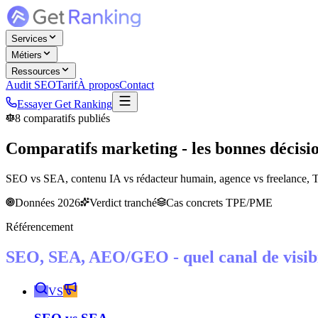
Services
Métiers
Ressources
Audit SEO
Tarif
À propos
Contact
Essayer Get Ranking
8
comparatifs publiés
Comparatifs marketing -
les bonnes décisi
SEO vs SEA, contenu IA vs rédacteur humain, agence vs freelance, Tik
Données 2026
Verdict tranché
Cas concrets TPE/PME
Référencement
SEO, SEA, AEO/GEO - quel canal de visibil
VS