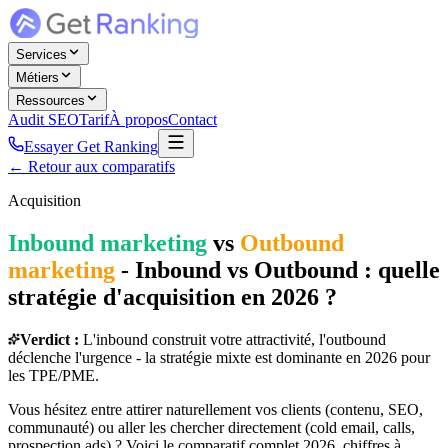
Services
Métiers
Ressources
Audit SEO
Tarif
À propos
Contact
Essayer Get Ranking
← Retour aux comparatifs
Acquisition
Inbound marketing
vs
Outbound
marketing
-
Inbound vs Outbound : quelle
stratégie d'acquisition en 2026 ?
Verdict :
L'inbound construit votre attractivité, l'outbound
déclenche l'urgence - la stratégie mixte est dominante en 2026 pour
les TPE/PME.
Vous hésitez entre attirer naturellement vos clients (contenu, SEO,
communauté) ou aller les chercher directement (cold email, calls,
prospection ads) ? Voici le comparatif complet 2026, chiffres à