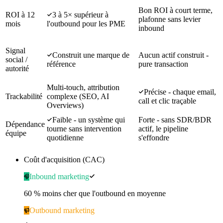
Bon ROI à court terme,
ROI à 12
3 à 5× supérieur à
plafonne sans levier
mois
l'outbound pour les PME
inbound
Signal
Construit une marque de
Aucun actif construit -
social /
référence
pure transaction
autorité
Multi-touch, attribution
Précise - chaque email,
Trackabilité
complexe (SEO, AI
call et clic traçable
Overviews)
Faible - un système qui
Forte - sans SDR/BDR
Dépendance
tourne sans intervention
actif, le pipeline
équipe
quotidienne
s'effondre
Coût d'acquisition (CAC)
Inbound marketing
60 % moins cher que l'outbound en moyenne
Outbound marketing