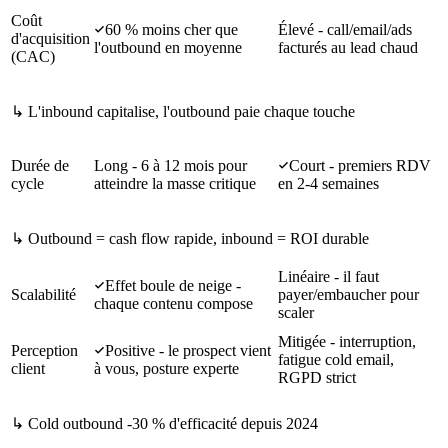
Coût
60 % moins cher que
Élevé - call/email/ads
d'acquisition
l'outbound en moyenne
facturés au lead chaud
(CAC)
↳
L'inbound capitalise, l'outbound paie chaque touche
Durée de
Long - 6 à 12 mois pour
Court - premiers RDV
cycle
atteindre la masse critique
en 2-4 semaines
↳
Outbound = cash flow rapide, inbound = ROI durable
Linéaire - il faut
Effet boule de neige -
Scalabilité
payer/embaucher pour
chaque contenu compose
scaler
Mitigée - interruption,
Perception
Positive - le prospect vient
fatigue cold email,
client
à vous, posture experte
RGPD strict
↳
Cold outbound -30 % d'efficacité depuis 2024