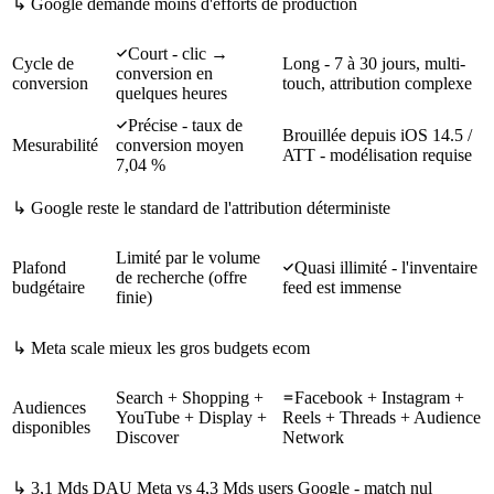
↳
Google demande moins d'efforts de production
Court - clic →
Cycle de
Long - 7 à 30 jours, multi-
conversion en
conversion
touch, attribution complexe
quelques heures
Précise - taux de
Brouillée depuis iOS 14.5 /
Mesurabilité
conversion moyen
ATT - modélisation requise
7,04 %
↳
Google reste le standard de l'attribution déterministe
Limité par le volume
Plafond
Quasi illimité - l'inventaire
de recherche (offre
budgétaire
feed est immense
finie)
↳
Meta scale mieux les gros budgets ecom
Search + Shopping +
Facebook + Instagram +
Audiences
YouTube + Display +
Reels + Threads + Audience
disponibles
Discover
Network
↳
3,1 Mds DAU Meta vs 4,3 Mds users Google - match nul