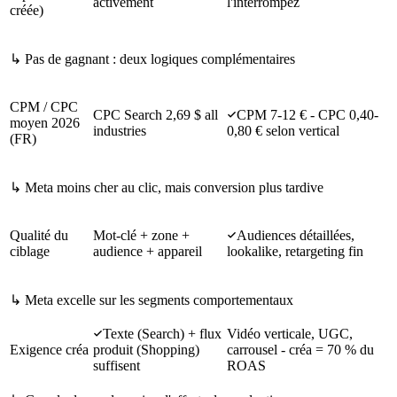
activement
l'interrompez
créée)
↳
Pas de gagnant : deux logiques complémentaires
CPM / CPC
CPC Search 2,69 $ all
CPM 7-12 € - CPC 0,40-
moyen 2026
industries
0,80 € selon vertical
(FR)
↳
Meta moins cher au clic, mais conversion plus tardive
Qualité du
Mot-clé + zone +
Audiences détaillées,
ciblage
audience + appareil
lookalike, retargeting fin
↳
Meta excelle sur les segments comportementaux
Texte (Search) + flux
Vidéo verticale, UGC,
Exigence créa
produit (Shopping)
carrousel - créa = 70 % du
suffisent
ROAS