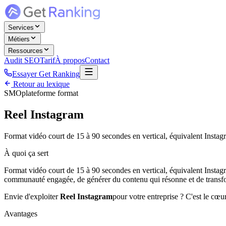
Services
Métiers
Ressources
Audit SEO
Tarif
À propos
Contact
Essayer Get Ranking
Retour au lexique
SMO
plateforme format
Reel Instagram
Format vidéo court de 15 à 90 secondes en vertical, équivalent Insta
À quoi ça sert
Format vidéo court de 15 à 90 secondes en vertical, équivalent Instagr
communauté engagée, de générer du contenu qui résonne et de transfor
Envie d'exploiter
Reel Instagram
pour votre entreprise ? C'est le cœu
Avantages