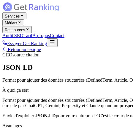
Services
Métiers
Ressources
Audit SEO
Tarif
À propos
Contact
Essayer Get Ranking
Retour au lexique
GEO
source citation
JSON-LD
Format pour ajouter des données structurées (DefinedTerm, Article,
À quoi ça sert
Format pour ajouter des données structurées (DefinedTerm, Article, 
être cité par ChatGPT, Gemini, Perplexity et Claude quand un prospect
Envie d'exploiter
JSON-LD
pour votre entreprise ? C'est le cœur de n
Avantages