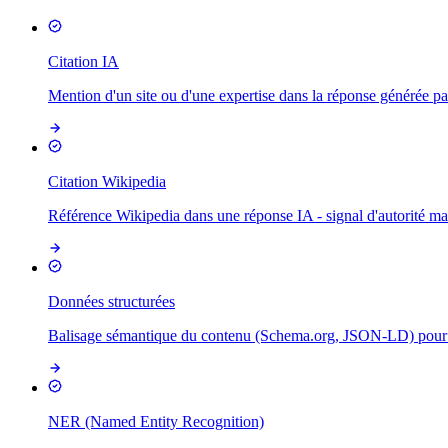
Citation IA
Mention d'un site ou d'une expertise dans la réponse générée
Citation Wikipedia
Référence Wikipedia dans une réponse IA - signal d'autorité 
Données structurées
Balisage sémantique du contenu (Schema.org, JSON-LD) pour cl
NER (Named Entity Recognition)