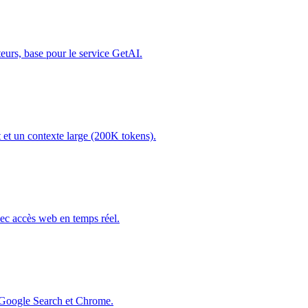
urs, base pour le service GetAI.
 et un contexte large (200K tokens).
ec accès web en temps réel.
à Google Search et Chrome.