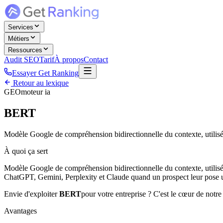
Services
Métiers
Ressources
Audit SEO
Tarif
À propos
Contact
Essayer Get Ranking
Retour au lexique
GEO
moteur ia
BERT
Modèle Google de compréhension bidirectionnelle du contexte, utili
À quoi ça sert
Modèle Google de compréhension bidirectionnelle du contexte, utilisé
ChatGPT, Gemini, Perplexity et Claude quand un prospect leur pose un
Envie d'exploiter
BERT
pour votre entreprise ? C'est le cœur de notre
Avantages