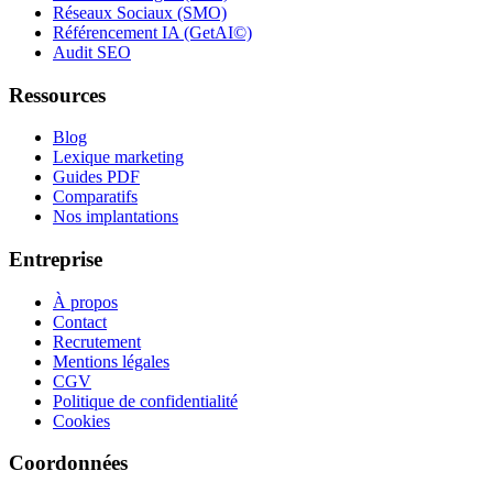
Réseaux Sociaux (SMO)
Référencement IA (GetAI©)
Audit SEO
Ressources
Blog
Lexique marketing
Guides PDF
Comparatifs
Nos implantations
Entreprise
À propos
Contact
Recrutement
Mentions légales
CGV
Politique de confidentialité
Cookies
Coordonnées